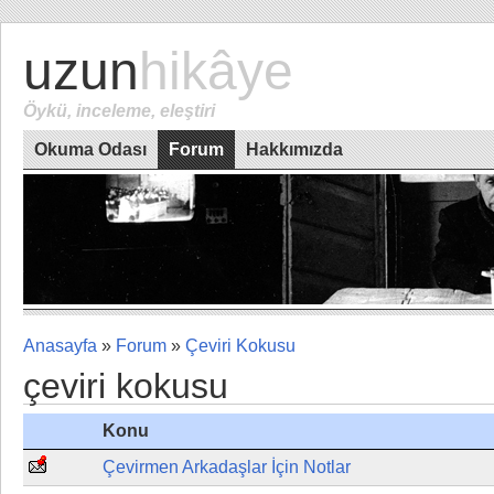
uzun
hikâye
Öykü, inceleme, eleştiri
Okuma Odası
Forum
Hakkımızda
Anasayfa
»
Forum
»
Çeviri Kokusu
çeviri kokusu
Konu
Çevirmen Arkadaşlar İçin Notlar